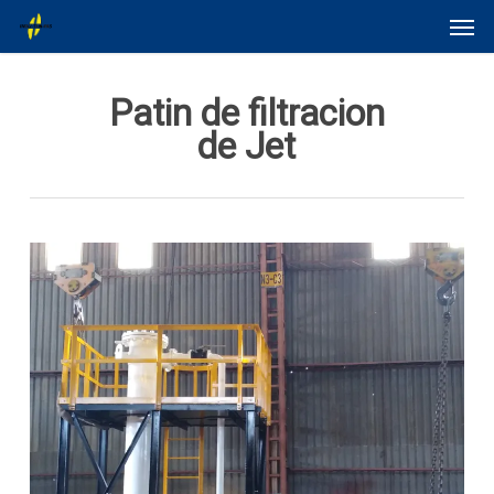
Skip
Menu
Men
to
main
content
Patin de filtracion
de Jet