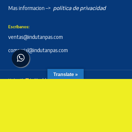
Mas informacion –>
politica de privacidad
Escríbanos:
ventas@indutanpas.com
comercial@indutanpas.com
Translate »
Made with
by
Moonlab.us
twitter
facebook
linkedin
youtube