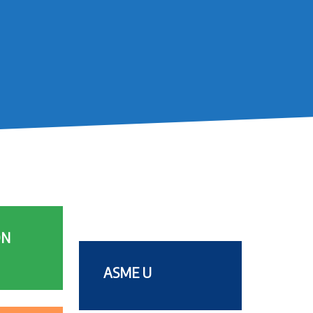
ÓN
ASME U