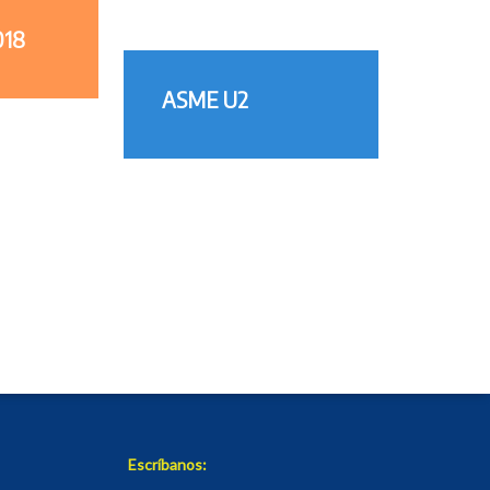
018
ASME U2
Escríbanos: