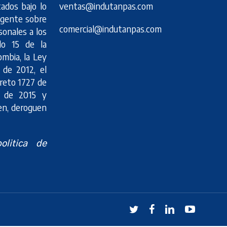
ados bajo lo
ventas@indutanpas.com
vigente sobre
comercial@indutanpas.com
sonales a los
lo 15 de la
ombia, la Ley
 de 2012, el
creto 1727 de
4 de 2015 y
en, deroguen
politica de
twitter
facebook
linkedin
youtube