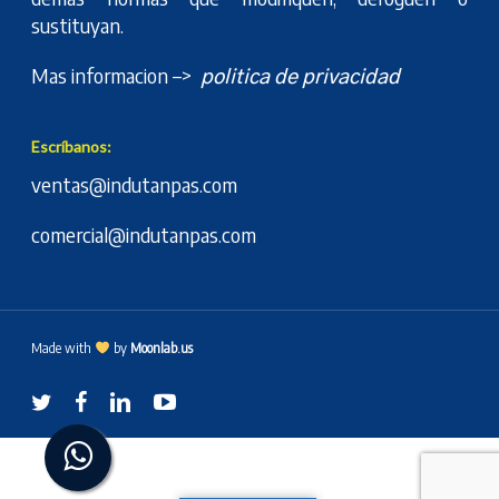
sustituyan.
Mas informacion –>
politica de privacidad
Escríbanos:
ventas@indutanpas.com
comercial@indutanpas.com
Made with
by
Moonlab.us
twitter
facebook
linkedin
youtube