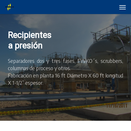
Skip
Menu
Men
to
main
content
Recipientes
a presión
Separadores dos y tres fases, FWKO´s, scrubbers,
columnas de proceso y otros.
Fabricación en planta 16 ft Diámetro X 60 ft longitud
X 1-1/2” espesor.