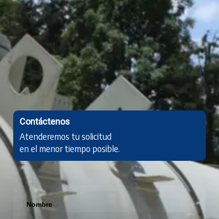
Contáctenos
Atenderemos tu solicitud
en el menor tiempo posible.
Formulario
Nombre
*
Oil