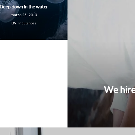
Deep down in the water
marzo 23, 2013
Indutanpas
By
We hir