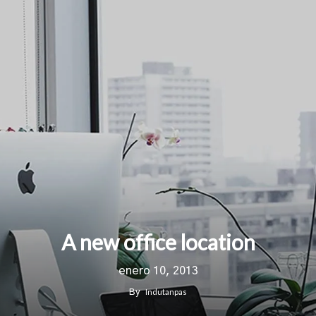
A new office location
enero 10, 2013
Indutanpas
By