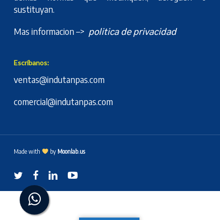
sustituyan.
Mas informacion –>
politica de privacidad
Escríbanos:
ventas@indutanpas.com
comercial@indutanpas.com
Made with
by
Moonlab.us
twitter
facebook
linkedin
youtube