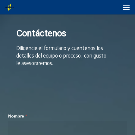
Skip
Menu
Men
to
main
content
Contáctenos
Diligencie el formulario y cuentenos los
detalles del equipo o proceso, con gusto
le asesoraremos.
Formulario
Nombre
*
generadores
de